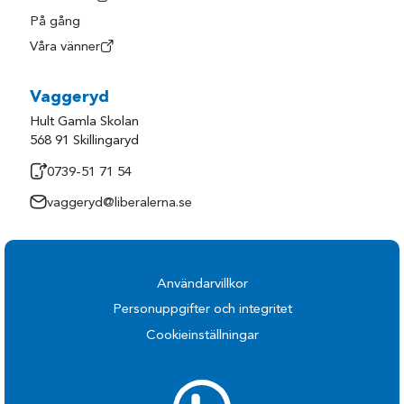
På gång
Våra vänner
Vaggeryd
Hult Gamla Skolan
568 91 Skillingaryd
0739-51 71 54
vaggeryd@liberalerna.se
Användarvillkor
Personuppgifter och integritet
Cookieinställningar